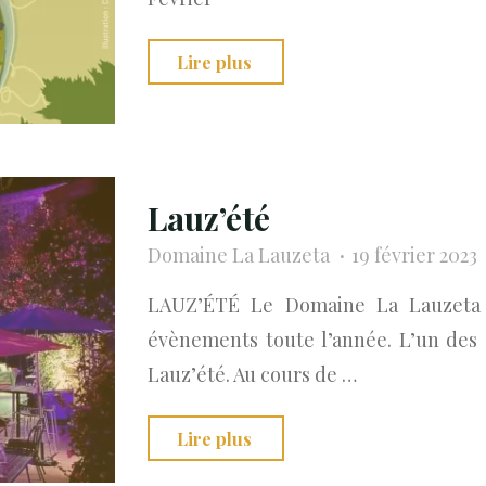
"La
Lire plus
Lauzeta
au
Salon
des
Lauz’été
vins
Domaine La Lauzeta
19 février 2023
d’Angers"
LAUZ’ÉTÉ Le Domaine La Lauzeta 
évènements toute l’année. L’un des 
Lauz’été. Au cours de …
"Lauz’été"
Lire plus