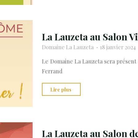
au
MillésimeBIO"
La Lauzeta au Salon 
Domaine La Lauzeta
18 janvier 2024
Le Domaine La Lauzeta sera présent 
Ferrand
"La
Lire plus
Lauzeta
au
Salon
Vinidôme"
La Lauzeta au Salon de