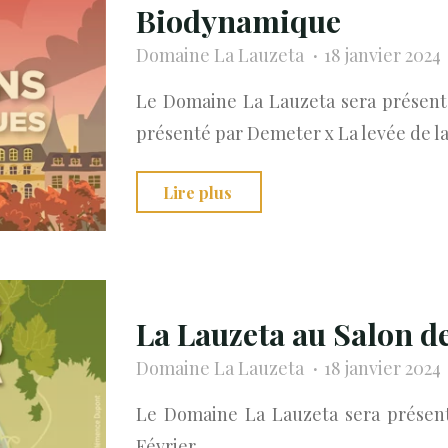
Biodynamique
Domaine La Lauzeta
18 janvier 2024
Le Domaine La Lauzeta sera présent
présenté par Demeter x La levée de la
"La
Lire plus
Lauzeta
au
Salon
des
La Lauzeta au Salon d
Vins
Domaine La Lauzeta
18 janvier 2024
Bio
Le Domaine La Lauzeta sera présen
et
Février
Biodynamique"